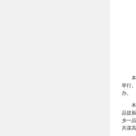
本届博
举行
办。
本届
品提振
乡一
共谋