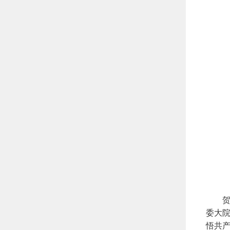
贺黎
委大
悟共