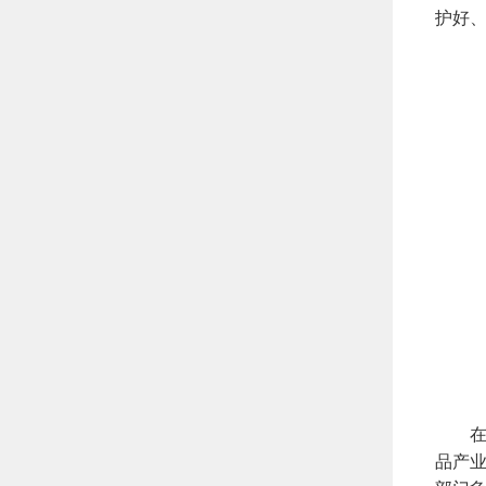
护好
在中
品产