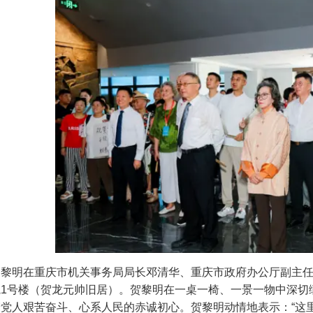
明在重庆市机关事务局局长邓清华、重庆市政府办公厅副主任
院1号楼（贺龙元帅旧居）。贺黎明在一桌一椅、一景一物中深切
产党人艰苦奋斗、心系人民的赤诚初心。贺黎明动情地表示：“这