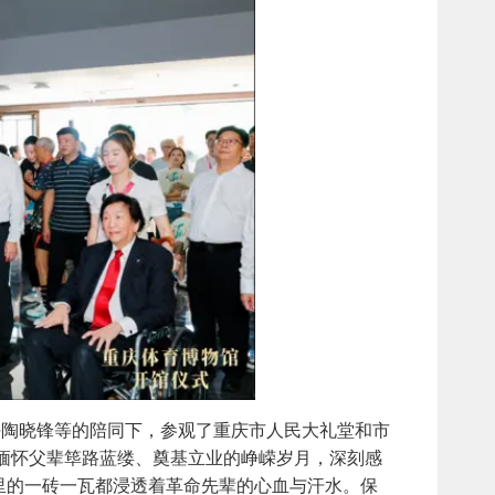
陶晓锋等的陪同下，参观了重庆市人民大礼堂和市
缅怀父辈筚路蓝缕、奠基立业的峥嵘岁月，深刻感
里的一砖一瓦都浸透着革命先辈的心血与汗水。保