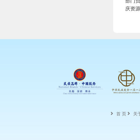
部门
庆资
首 页
关